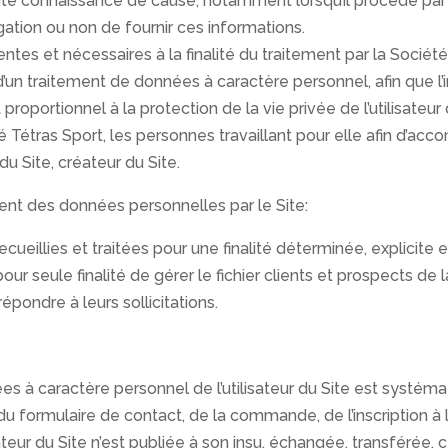
oute connaissance de cause, notamment lorsqu’il procède par l
bligation ou non de fournir ces informations.
ntes et nécessaires à la finalité du traitement par la Société
 d’un traitement de données à caractère personnel, afin que l’
roportionnel à la protection de la vie privée de l’utilisateur 
 Tétras Sport, les personnes travaillant pour elle afin d’ac
du Site, créateur du Site.
ment des données personnelles par le Site:
ueillies et traitées pour une finalité déterminée, explicite 
our seule finalité de gérer le fichier clients et prospects de
épondre à leurs sollicitations.
 à caractère personnel de l’utilisateur du Site est systém
ie du formulaire de contact, de la commande, de l’inscription à 
ateur du Site n’est publiée à son insu, échangée, transférée