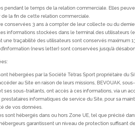
s pendant le temps de la relation commerciale. Elles peuve
e la fin de cette relation commerciale.
e conservées 3 ans à compter de leur collecte ou du dernie
es informations stockées dans le terminal des utilisateurs (e
tant une traçabilité des utilisateurs sont conservés maximum 1
s d’information (news letter) sont conservées jusqu’à désa
ées:
ont hébergées par la Société Tétras Sport propriétaire du Si
 accéder au Site en raison de leurs missions, BEVOUAK, sous-t
t ses sous-traitants, ont accès à ces informations, via un ac
prestataires informatiques de service du Site, pour sa mai
ité de vos données.
 sont hébergés dans ou hors Zone UE, tel que précisé dans
 hébergeurs garantissent un niveau de protection suffisant 