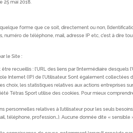
le 25 mai 2018.
quelque forme que ce soit, directement ou non, l’identifica
s, numéro de téléphone, mail, adresse IP etc, c’est à dire tou
r le Site :
t être recueillis : l’URL des liens par l’intermédiaire desquels l
cole Internet (IP) de l’Utilisateur. Sont également collectées de
es choix, les statistiques relatives aux actions entreprises sur
ociété Tétras Sport utilise des cookies. Pour mieux comprend
 personnelles relatives à l’utilisateur pour les seuls besoin
il, téléphone, profession…). Aucune donnée dite « sensible »