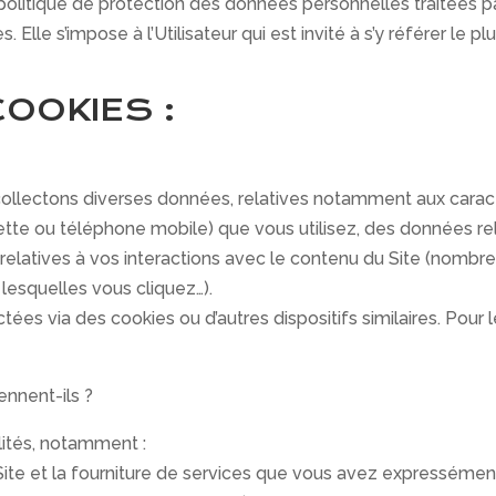
litique de protection des données personnelles traitées pa
. Elle s’impose à l’Utilisateur qui est invité à s’y référer le 
COOKIES :
s collectons diverses données, relatives notamment aux carac
lette ou téléphone mobile) que vous utilisez, des données re
elatives à vos interactions avec le contenu du Site (nombres
 lesquelles vous cliquez…).
tées via des cookies ou d’autres dispositifs similaires. Pour 
ennent-ils ?
lités, notamment :
le Site et la fourniture de services que vous avez expressém