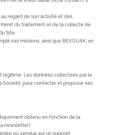
ui-même à leur saisie (fiche contact). Il
 au regard de son activité et des
intérêt du traitement et de la collecte de
du Site.
complir ses missions, ainsi que BEVOUAK, en
et légitime. Les données collectées par le
 la Société, pour contacter et proposer ses
atiquement obtenu en fonction de la
la newsletter).
, cédée ou vendue sur un support